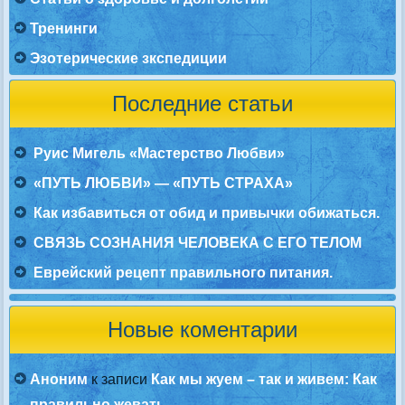
Тренинги
Эзотерические зкспедиции
Последние статьи
Руис Мигель «Мастерство Любви»
«ПУТЬ ЛЮБВИ» — «ПУТЬ СТРАХА»
Как избавиться от обид и привычки обижаться.
СВЯЗЬ СОЗНАНИЯ ЧЕЛОВЕКА С ЕГО ТЕЛОМ
Еврейский рецепт правильного питания.
Новые коментарии
Аноним
к записи
Как мы жуем – так и живем: Как
правильно жевать