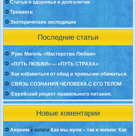
Статьи о здоровье и долголетии
Тренинги
Эзотерические зкспедиции
Последние статьи
Руис Мигель «Мастерство Любви»
«ПУТЬ ЛЮБВИ» — «ПУТЬ СТРАХА»
Как избавиться от обид и привычки обижаться.
СВЯЗЬ СОЗНАНИЯ ЧЕЛОВЕКА С ЕГО ТЕЛОМ
Еврейский рецепт правильного питания.
Новые коментарии
Аноним
к записи
Как мы жуем – так и живем: Как