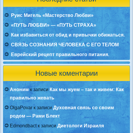
Руис Мигель «Мастерство Любви»
«ПУТЬ ЛЮБВИ» — «ПУТЬ СТРАХА»
Как избавиться от обид и привычки обижаться.
СВЯЗЬ СОЗНАНИЯ ЧЕЛОВЕКА С ЕГО ТЕЛОМ
Еврейский рецепт правильного питания.
Новые коментарии
Аноним
к записи
Как мы жуем – так и живем: Как
правильно жевать
OlgaPovar
к записи
Духовная связь со своим
родом — Рами Блект
Edmondbact
к записи
Диетологи Израиля