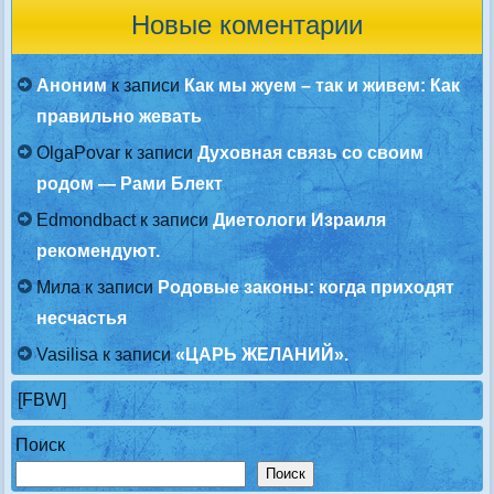
Новые коментарии
Аноним
к записи
Как мы жуем – так и живем: Как
правильно жевать
OlgaPovar
к записи
Духовная связь со своим
родом — Рами Блект
Edmondbact
к записи
Диетологи Израиля
рекомендуют.
Мила
к записи
Родовые законы: когда приходят
несчастья
Vasilisa
к записи
«ЦАРЬ ЖЕЛАНИЙ».
[FBW]
Поиск
Поиск